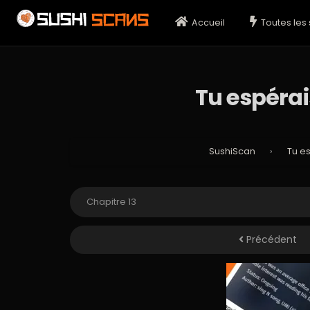
Accueil
Toutes les 
Tu espérais
SushiScan
›
Tu es
Précédent