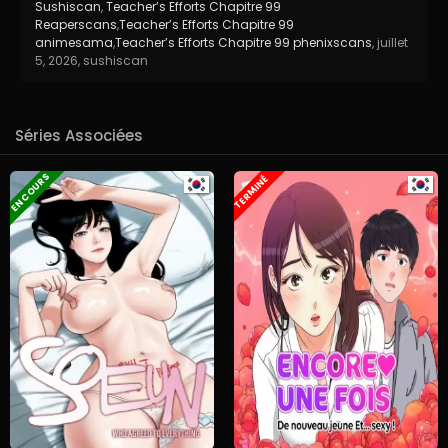
Sushiscan
,
Teacher’s Efforts Chapitre 99
Reaperscans
,
Teacher’s Efforts Chapitre 99
animesama
,
Teacher’s Efforts Chapitre 99 phenixscans
,
juillet
5, 2026
,
sushiscan
Séries Associées
EN COURS
TERMINÉ