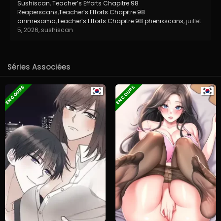
Sushiscan
,
Teacher’s Efforts Chapitre 98
Reaperscans
,
Teacher’s Efforts Chapitre 98
animesama
,
Teacher’s Efforts Chapitre 98 phenixscans
,
juillet
5, 2026
,
sushiscan
Séries Associées
EN COURS
EN COURS