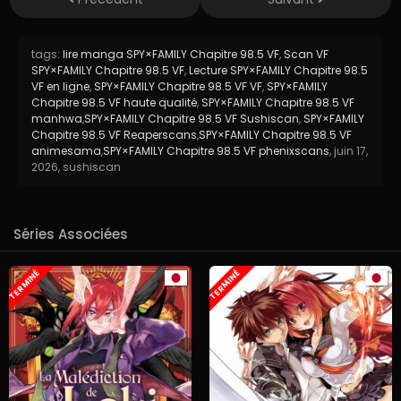
tags:
lire manga SPY×FAMILY Chapitre 98.5 VF
,
Scan VF
SPY×FAMILY Chapitre 98.5 VF
,
Lecture SPY×FAMILY Chapitre 98.5
VF en ligne
,
SPY×FAMILY Chapitre 98.5 VF VF
,
SPY×FAMILY
Chapitre 98.5 VF haute qualité
,
SPY×FAMILY Chapitre 98.5 VF
manhwa
,
SPY×FAMILY Chapitre 98.5 VF Sushiscan
,
SPY×FAMILY
Chapitre 98.5 VF Reaperscans
,
SPY×FAMILY Chapitre 98.5 VF
animesama
,
SPY×FAMILY Chapitre 98.5 VF phenixscans
,
juin 17,
2026
,
sushiscan
Séries Associées
TERMINÉ
TERMINÉ