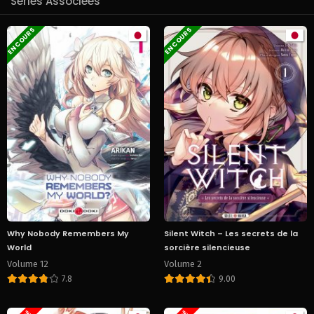
Séries Associées
EN COURS
EN COURS
Why Nobody Remembers My
Silent Witch – Les secrets de la
World
sorcière silencieuse
Volume 12
Volume 2
7.8
9.00