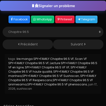
Signaler un problème
Facebook
WhatsApp
Pinterest
Telegram
Précédent
Suivant
tags:
lire manga SPY×FAMILY Chapitre 96.5 VF
,
Scan VF
SPY×FAMILY Chapitre 96.5 VF
,
Lecture SPY×FAMILY Chapitre 96.5
VF en ligne
,
SPY×FAMILY Chapitre 96.5 VF VF
,
SPY×FAMILY
Chapitre 96.5 VF haute qualité
,
SPY×FAMILY Chapitre 96.5 VF
manhwa
,
SPY×FAMILY Chapitre 96.5 VF Sushiscan
,
SPY×FAMILY
Chapitre 96.5 VF Reaperscans
,
SPY×FAMILY Chapitre 96.5 VF
animesama
,
SPY×FAMILY Chapitre 96.5 VF phenixscans
,
juin 17,
2026
,
sushiscan