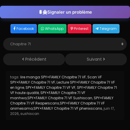
Signaler un problème
Facebook
WhatsApp
Pinterest
Telegram
Précédent
Suivant
tags:
lire manga SPY×FAMILY Chapitre 71 VF
,
Scan VF
SPY×FAMILY Chapitre 71 VF
,
Lecture SPY×FAMILY Chapitre 71 VF
en ligne
,
SPY×FAMILY Chapitre 71 VF VF
,
SPY×FAMILY Chapitre 71
VF haute qualité
,
SPY×FAMILY Chapitre 71 VF
manhwa
,
SPY×FAMILY Chapitre 71 VF Sushiscan
,
SPY×FAMILY
Chapitre 71 VF Reaperscans
,
SPY×FAMILY Chapitre 71 VF
animesama
,
SPY×FAMILY Chapitre 71 VF phenixscans
,
juin 17,
2026
,
sushiscan