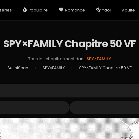
séries
Populaire
Romance
Yaoi
Adulte
SPY×FAMILY Chapitre 50 VF
Tous les chapitres sont dans
SPY×FAMILY
SushiScan
›
SPY×FAMILY
›
SPY×FAMILY Chapitre 50 VF