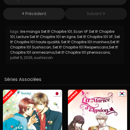
Précédent
Suivant
tags:
lire manga Set It! Chapitre 101
,
Scan VF Set It! Chapitre
101
,
Lecture Set It! Chapitre 101 en ligne
,
Set It! Chapitre 101 VF
,
Set
It! Chapitre 101 haute qualité
,
Set It! Chapitre 101 manhwa
,
Set It!
Chapitre 101 Sushiscan
,
Set It! Chapitre 101 Reaperscans
,
Set It!
Chapitre 101 animesama
,
Set It! Chapitre 101 phenixscans
,
juillet 5, 2026
,
sushiscan
Séries Associées
TERMINÉ
TERMINÉ