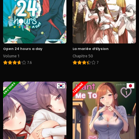
Open 24 hours a day
La mariée d’Elysion
Volume 1
Chapitre 50
7.6
7
EN COURS
TERMINÉ