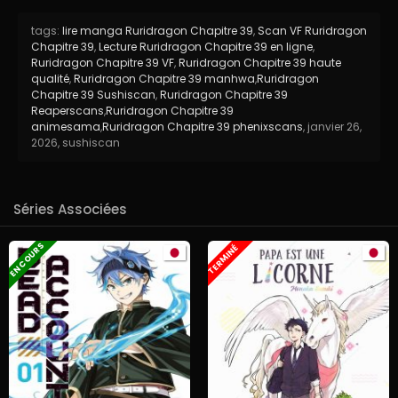
tags:
lire manga Ruridragon Chapitre 39
,
Scan VF Ruridragon
Chapitre 39
,
Lecture Ruridragon Chapitre 39 en ligne
,
Ruridragon Chapitre 39 VF
,
Ruridragon Chapitre 39 haute
qualité
,
Ruridragon Chapitre 39 manhwa
,
Ruridragon
Chapitre 39 Sushiscan
,
Ruridragon Chapitre 39
Reaperscans
,
Ruridragon Chapitre 39
animesama
,
Ruridragon Chapitre 39 phenixscans
,
janvier 26,
2026
,
sushiscan
Séries Associées
EN COURS
TERMINÉ