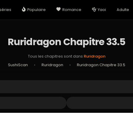
séries
Populaire
Romance
Yaoi
Adulte
Ruridragon Chapitre 33.5
Tous les chapitres sont dans
Ruridragon
SushiScan
›
Ruridragon
›
Ruridragon Chapitre 33.5