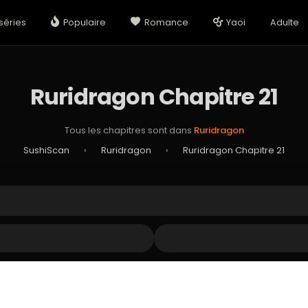
séries
Populaire
Romance
Yaoi
Adulte
Ruridragon Chapitre 21
Tous les chapitres sont dans
Ruridragon
SushiScan
›
Ruridragon
›
Ruridragon Chapitre 21