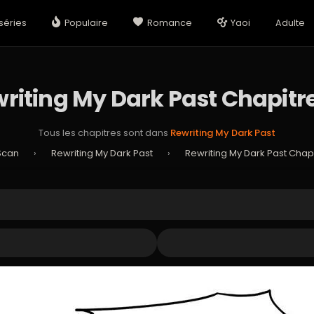
séries
Populaire
Romance
Yaoi
Adulte
riting My Dark Past Chapitr
Tous les chapitres sont dans
Rewriting My Dark Past
Scan
›
Rewriting My Dark Past
›
Rewriting My Dark Past Chap