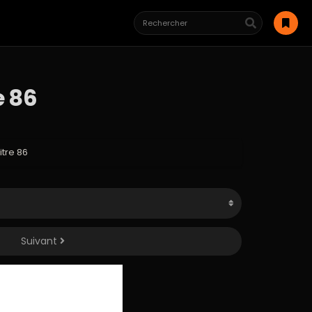
e 86
itre 86
Suivant