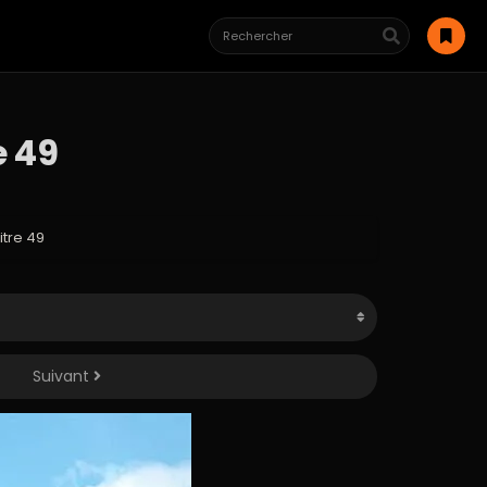
e 49
itre 49
Suivant