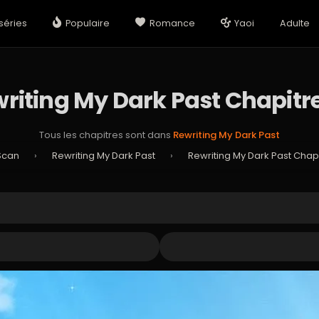
séries
Populaire
Romance
Yaoi
Adulte
riting My Dark Past Chapitr
Tous les chapitres sont dans
Rewriting My Dark Past
Scan
›
Rewriting My Dark Past
›
Rewriting My Dark Past Chap