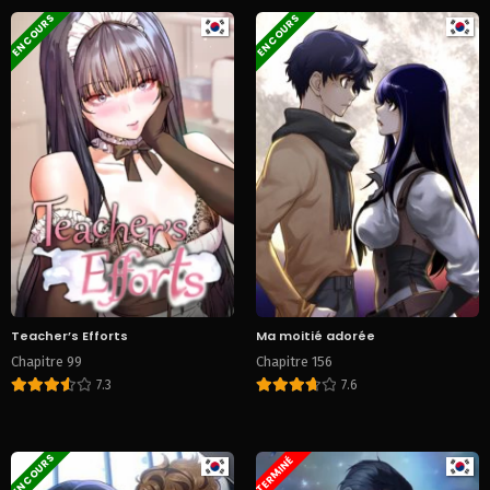
EN COURS
EN COURS
Teacher’s Efforts
Ma moitié adorée
Chapitre 99
Chapitre 156
7.3
7.6
EN COURS
TERMINÉ