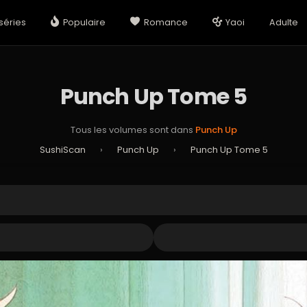
séries
Populaire
Romance
Yaoi
Adulte
Punch Up Tome 5
Tous les volumes sont dans
Punch Up
SushiScan
›
Punch Up
›
Punch Up Tome 5