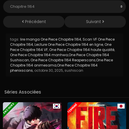
Précédent
Suivant
tags:
lire manga One Piece Chapitre 1164
,
Scan VF One Piece
Chapitre 1164
,
Lecture One Piece Chapitre 1164 en ligne
,
One
Piece Chapitre 1164 VF
,
One Piece Chapitre 1164 haute qualité
,
One Piece Chapitre 1164 manhwa
,
One Piece Chapitre 1164
Sushiscan
,
One Piece Chapitre 1164 Reaperscans
,
One Piece
Chapitre 1164 animesama
,
One Piece Chapitre 1164
phenixscans
,
octobre 30, 2025
,
sushiscan
Séries Associées
EN COURS
TERMINÉ