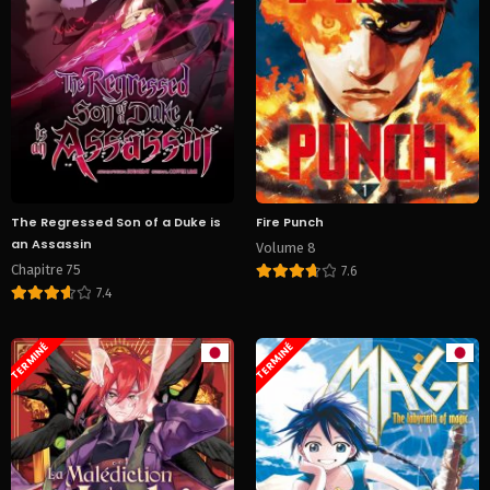
The Regressed Son of a Duke is
Fire Punch
an Assassin
Volume 8
Chapitre 75
7.6
7.4
TERMINÉ
TERMINÉ