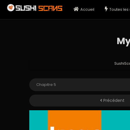
Accueil
Toutes les 
My
SushiSc
Précédent