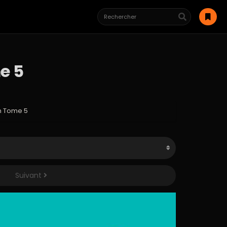
e 5
h Tome 5
Suivant