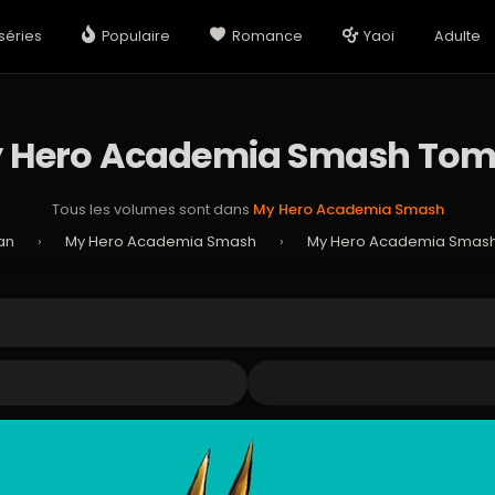
séries
Populaire
Romance
Yaoi
Adulte
 Hero Academia Smash Tom
Tous les volumes sont dans
My Hero Academia Smash
an
›
My Hero Academia Smash
›
My Hero Academia Smas