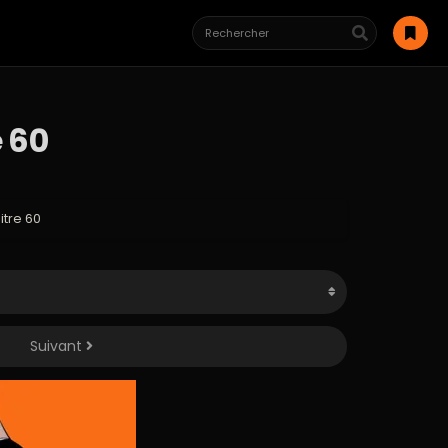
 60
itre 60
Suivant