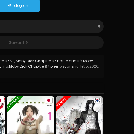
Telegram
Suivant
re 97 VF
,
Moby Dick Chapitre 97 haute qualité
,
Moby
esama
,
Moby Dick Chapitre 97 phenixscans
,
juillet 5, 2026
,
EN COURS
TERMINÉ