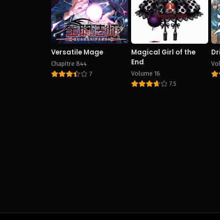
Versatile Mage
Magical Girl of the
Dr
End
Chapitre 844
Vo
Volume 16
7
7.5