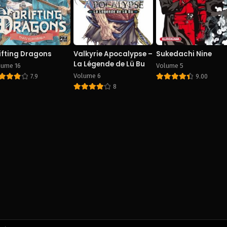
ifting Dragons
Valkyrie Apocalypse –
Sukedachi Nine
La Légende de Lü Bu
lume 16
Volume 5
Volume 6
7.9
9.00
8