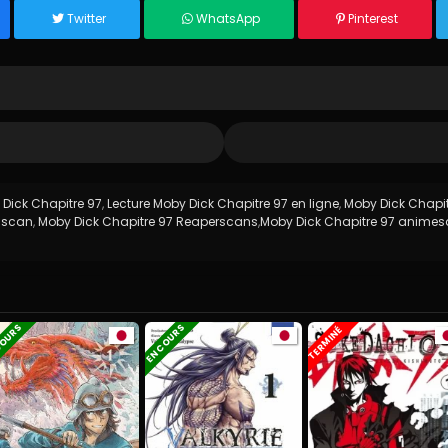
Twitter
WhatsApp
Pinterest
Dick Chapitre 97
,
Lecture Moby Dick Chapitre 97 en ligne
,
Moby Dick Chapit
hiscan
,
Moby Dick Chapitre 97 Reaperscans
,
Moby Dick Chapitre 97 anim
COURS
EN COURS
TERMINÉ