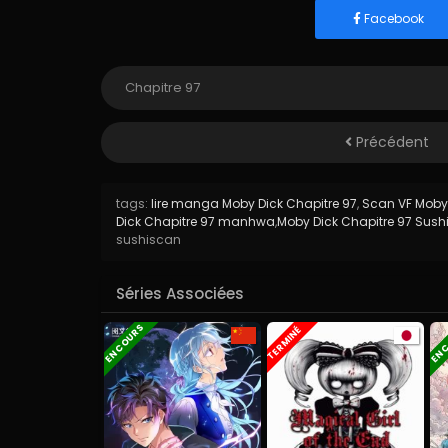
Facebook
Précédent
tags:
lire manga Moby Dick Chapitre 97
,
Scan VF Moby 
Dick Chapitre 97 manhwa
,
Moby Dick Chapitre 97 Sus
sushiscan
Séries Associées
EN COURS
EN 
TERMINÉ