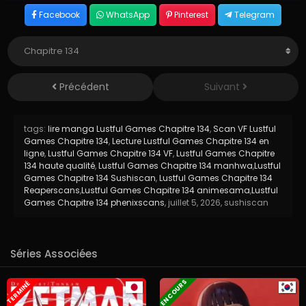
Facebook
WhatsApp
Pinterest
Telegram
Précédent
Suivant
tags:
lire manga Lustful Games Chapitre 134
,
Scan VF Lustful
Games Chapitre 134
,
Lecture Lustful Games Chapitre 134 en
ligne
,
Lustful Games Chapitre 134 VF
,
Lustful Games Chapitre
134 haute qualité
,
Lustful Games Chapitre 134 manhwa
,
Lustful
Games Chapitre 134 Sushiscan
,
Lustful Games Chapitre 134
Reaperscans
,
Lustful Games Chapitre 134 animesama
,
Lustful
Games Chapitre 134 phenixscans
,
juillet 5, 2026
,
sushiscan
Séries Associées
EN COURS
TERMINÉ