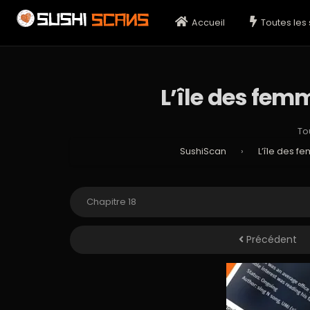
Accueil
Toutes les 
L’île des femm
To
SushiScan
›
L’île des f
Précédent