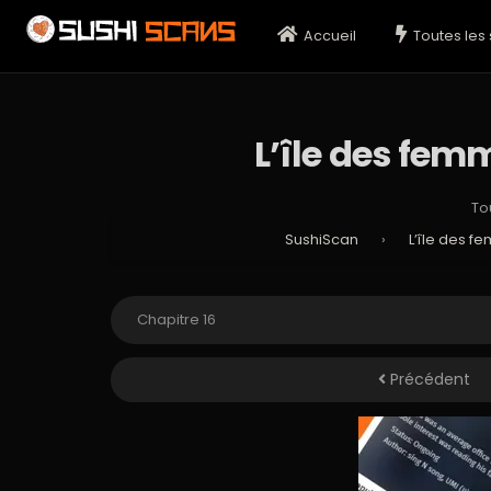
Accueil
Toutes les 
L’île des femm
To
SushiScan
›
L’île des f
Précédent