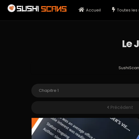
Accueil
Toutes les 
Le 
SushiSca
Précédent