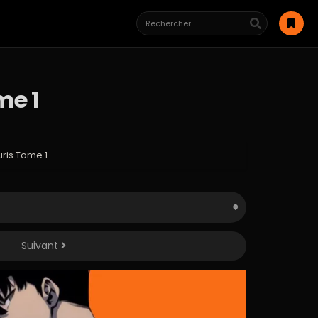
me 1
uris Tome 1
Suivant