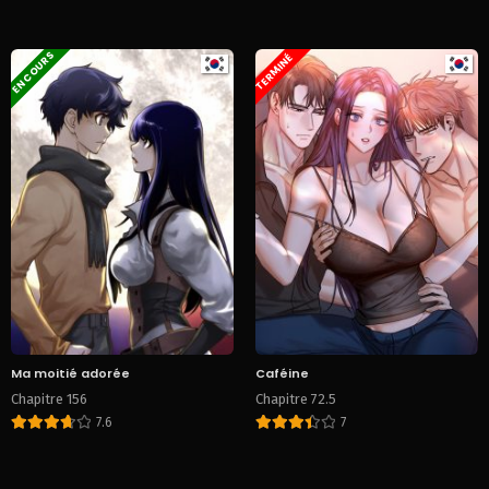
EN COURS
TERMINÉ
Ma moitié adorée
Caféine
Chapitre 156
Chapitre 72.5
7.6
7