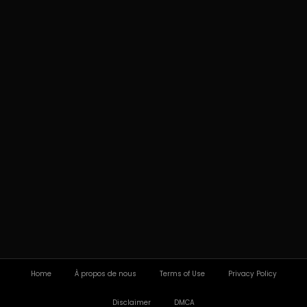
Home
À propos de nous
Terms of Use
Privacy Policy
Disclaimer
DMCA