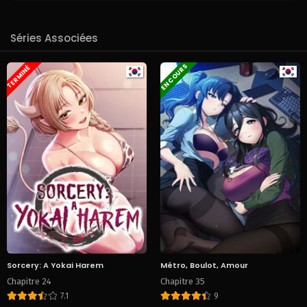
Séries Associées
EN COURS
TERMINÉ
Sorcery: A Yokai Harem
Métro, Boulot, Amour
Chapitre 24
Chapitre 35
7.1
9