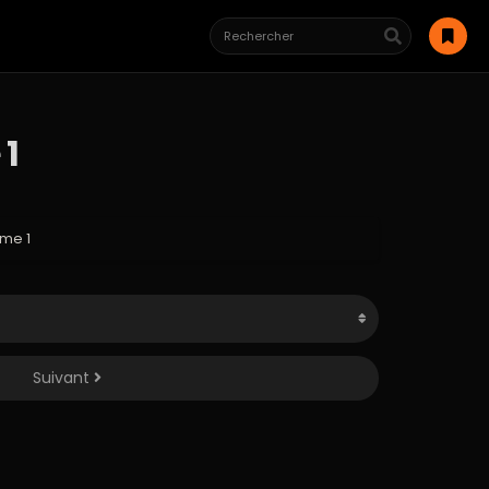
 1
me 1
Suivant