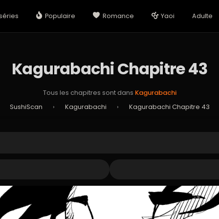
séries
Populaire
Romance
Yaoi
Adulte
Kagurabachi Chapitre 43
Tous les chapitres sont dans
Kagurabachi
SushiScan
›
Kagurabachi
›
Kagurabachi Chapitre 43