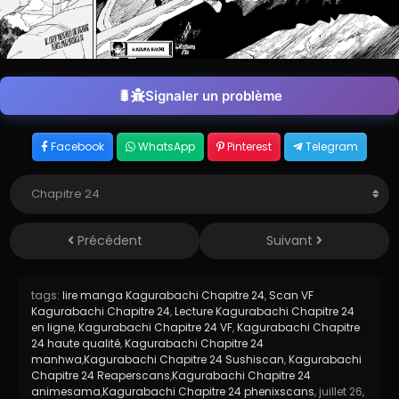
Signaler un problème
Facebook
WhatsApp
Pinterest
Telegram
Précédent
Suivant
tags:
lire manga Kagurabachi Chapitre 24
,
Scan VF
Kagurabachi Chapitre 24
,
Lecture Kagurabachi Chapitre 24
en ligne
,
Kagurabachi Chapitre 24 VF
,
Kagurabachi Chapitre
24 haute qualité
,
Kagurabachi Chapitre 24
manhwa
,
Kagurabachi Chapitre 24 Sushiscan
,
Kagurabachi
Chapitre 24 Reaperscans
,
Kagurabachi Chapitre 24
animesama
,
Kagurabachi Chapitre 24 phenixscans
,
juillet 26,