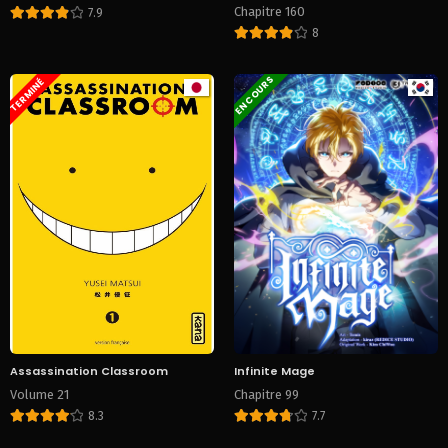
Chapitre 160
7.9
8
EN COURS
TERMINÉ
Assassination Classroom
Infinite Mage
Volume 21
Chapitre 99
8.3
7.7