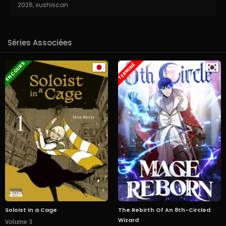
2026
,
sushiscan
Séries Associées
EN COURS
TERMINÉ
Soloist in a Cage
The Rebirth Of An 8th-Circled
Wizard
Volume 3