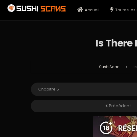
Accueil
Toutes les 
Is There
SushiScan
›
I
Précédent