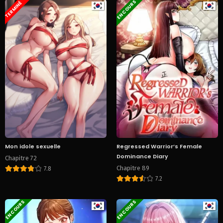
EN COURS
TERMINÉ
Mon idole sexuelle
Regressed Warrior’s Female
Dominance Diary
Chapitre 72
Chapitre 89
7.8
7.2
EN COURS
EN COURS