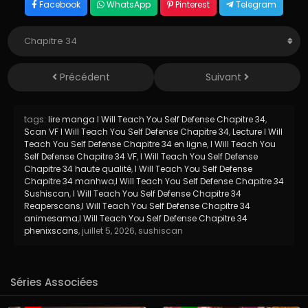
Facebook
WhatsApp
Pinterest
Telegram
Précédent
Suivant
tags:
lire manga I Will Teach You Self Defense Chapitre 34
,
Scan VF I Will Teach You Self Defense Chapitre 34
,
Lecture I Will
Teach You Self Defense Chapitre 34 en ligne
,
I Will Teach You
Self Defense Chapitre 34 VF
,
I Will Teach You Self Defense
Chapitre 34 haute qualité
,
I Will Teach You Self Defense
Chapitre 34 manhwa
,
I Will Teach You Self Defense Chapitre 34
Sushiscan
,
I Will Teach You Self Defense Chapitre 34
Reaperscans
,
I Will Teach You Self Defense Chapitre 34
animesama
,
I Will Teach You Self Defense Chapitre 34
phenixscans
,
juillet 5, 2026
,
sushiscan
Séries Associées