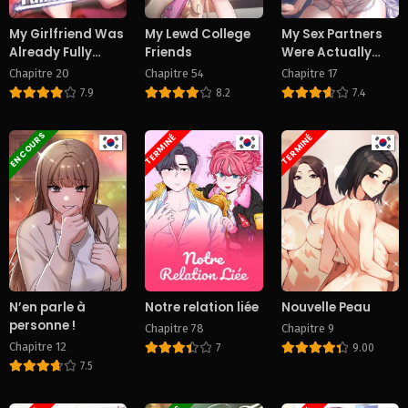
My Girlfriend Was
My Lewd College
My Sex Partners
Already Fully
Friends
Were Actually
Trained
Family
Chapitre 20
Chapitre 54
Chapitre 17
7.9
8.2
7.4
EN COURS
TERMINÉ
TERMINÉ
N’en parle à
Notre relation liée
Nouvelle Peau
personne !
Chapitre 78
Chapitre 9
Chapitre 12
7
9.00
7.5