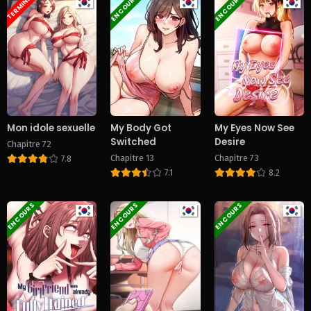
EN COURS
EN COURS
TERMINÉ
Mon idole sexuelle
My Body Got
My Eyes Now See
Switched
Desire
Chapitre 72
Chapitre 13
Chapitre 73
7.8
7.1
8.2
EN COURS
EN COURS
EN COURS