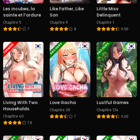
Les incubes, la
Like Father, Like
Little Miss
sainte et l’ordure
Son
Delinquent
Chapitre 5
Chapitre 9
Chapitre 1
7
8
9.00
EN COURS
EN COURS
TERMINÉ
Living With Two
Love Gacha
Lustful Games
Households
Chapitre 30
Chapitre 134
Chapitre 40
7
9.00
7.8