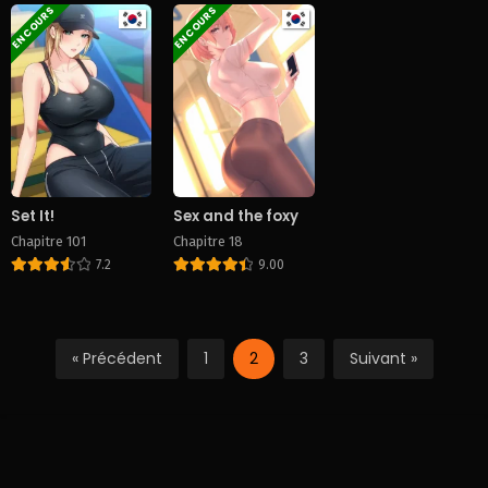
EN COURS
EN COURS
Set It!
Sex and the foxy
Chapitre 101
Chapitre 18
7.2
9.00
« Précédent
1
2
3
Suivant »