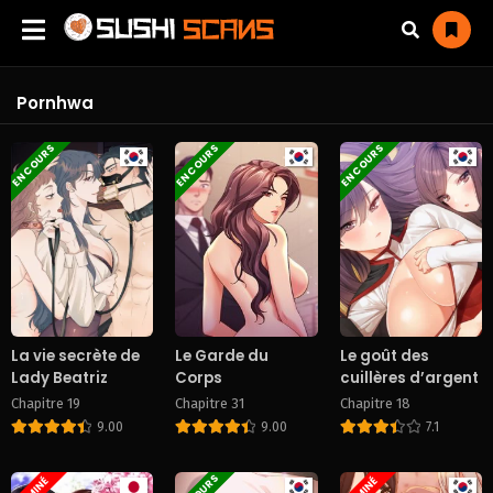
Pornhwa
EN COURS
EN COURS
EN COURS
La vie secrète de
Le Garde du
Le goût des
Lady Beatriz
Corps
cuillères d’argent
Chapitre 19
Chapitre 31
Chapitre 18
9.00
9.00
7.1