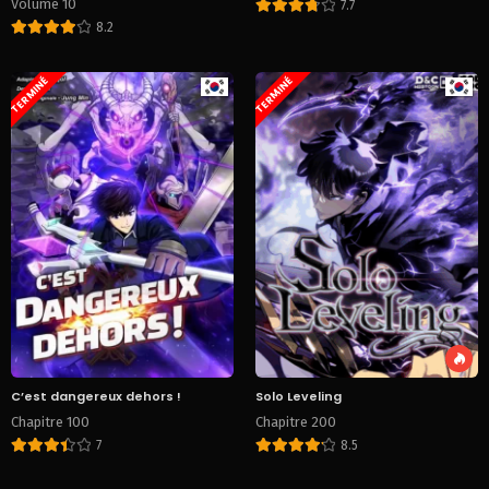
Volume 10
7.7
8.2
TERMINÉ
TERMINÉ
C’est dangereux dehors !
Solo Leveling
Chapitre 100
Chapitre 200
7
8.5