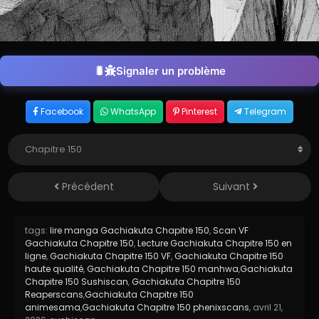
Signaler un problème
Facebook
WhatsApp
Pinterest
Telegram
Précédent
Suivant
tags:
lire manga Gachiakuta Chapitre 150
,
Scan VF
Gachiakuta Chapitre 150
,
Lecture Gachiakuta Chapitre 150 en
ligne
,
Gachiakuta Chapitre 150 VF
,
Gachiakuta Chapitre 150
haute qualité
,
Gachiakuta Chapitre 150 manhwa
,
Gachiakuta
Chapitre 150 Sushiscan
,
Gachiakuta Chapitre 150
Reaperscans
,
Gachiakuta Chapitre 150
animesama
,
Gachiakuta Chapitre 150 phenixscans
,
avril 21,