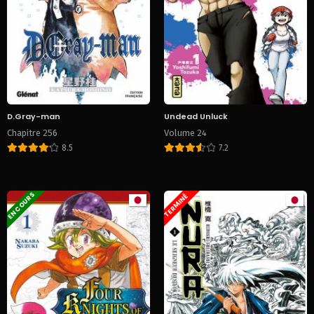
D.Gray-man
Undead Unluck
Chapitre 256
Volume 24
8.5
7.2
EN COURS
TERMINÉ