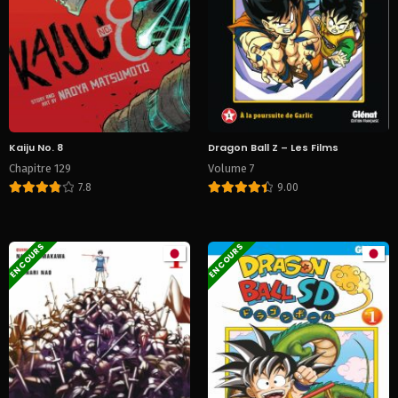
Kaiju No. 8
Dragon Ball Z – Les Films
Chapitre 129
Volume 7
7.8
9.00
EN COURS
EN COURS