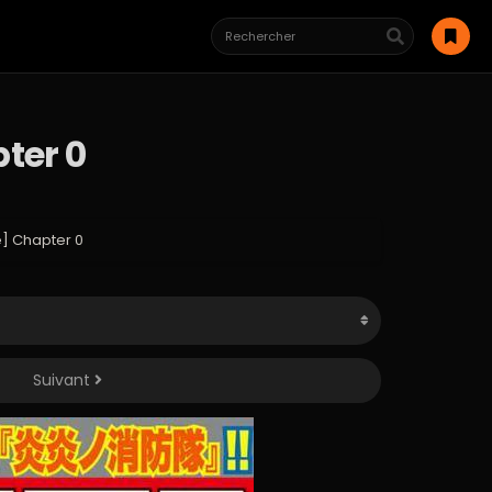
pter 0
le] Chapter 0
Suivant