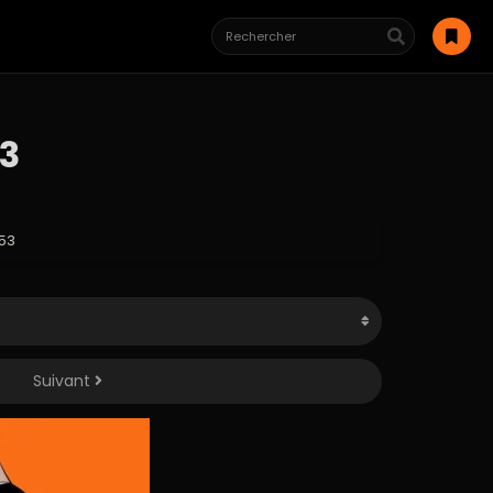
53
 53
Suivant