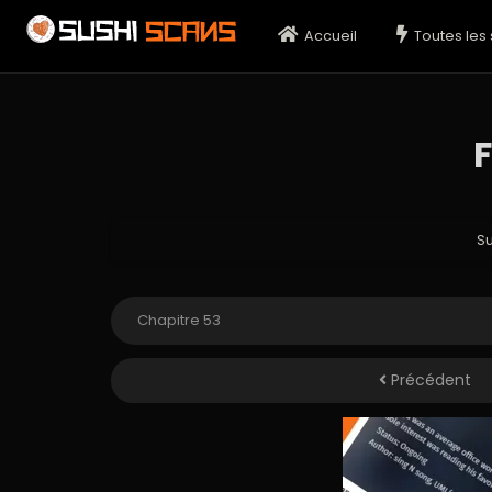
Accueil
Toutes les 
F
S
Précédent