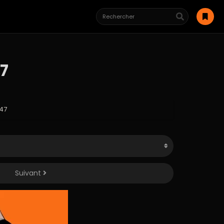
47
 47
Suivant