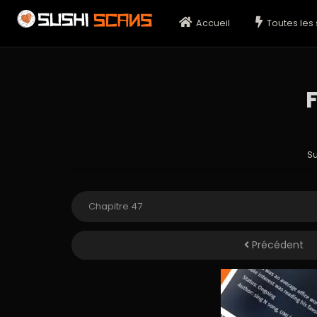
Accueil
Toutes les 
F
S
Précédent