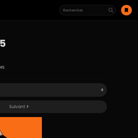
45
 45
Suivant