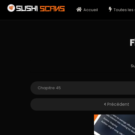
Accueil
Toutes les 
F
S
Précédent