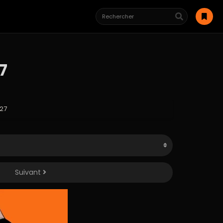
27
 27
Suivant