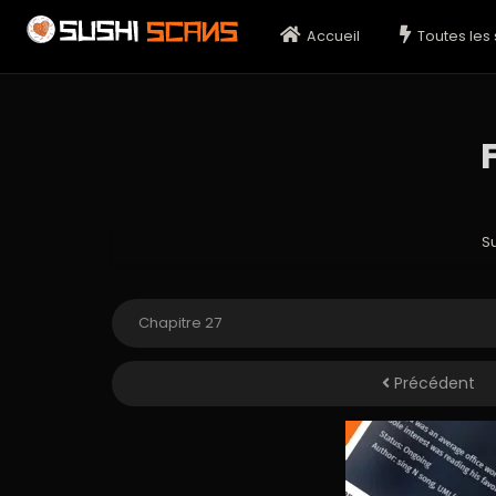
Accueil
Toutes les 
F
S
Précédent