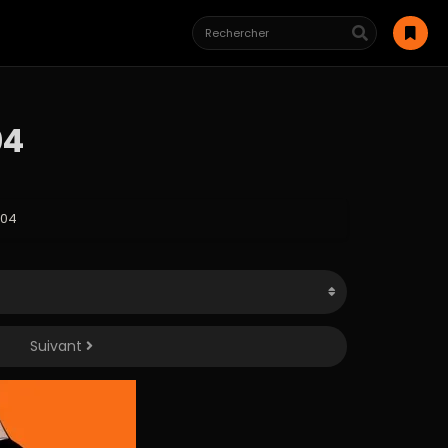
04
104
Suivant