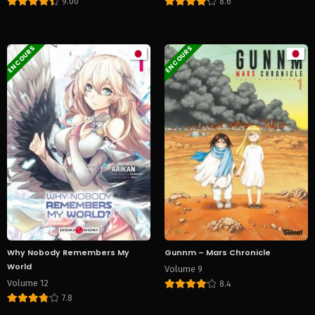
9.00
8.6
EN COURS
EN COURS
Why Nobody Remembers My
Gunnm – Mars Chronicle
World
Volume 9
Volume 12
8.4
7.8