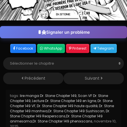
Signaler un problème
Facebook
WhatsApp
Pinterest
Telegram
Précédent
Suivant
tags:
lire manga Dr. Stone Chapter 149
,
Scan VF Dr. Stone
Chapter 149
,
Lecture Dr. Stone Chapter 149 en ligne
,
Dr. Stone
Chapter 149 VF
,
Dr. Stone Chapter 149 haute qualité
,
Dr. Stone
Chapter 149 manhwa
,
Dr. Stone Chapter 149 Sushiscan
,
Dr.
Stone Chapter 149 Reaperscans
,
Dr. Stone Chapter 149
animesama
,
Dr. Stone Chapter 149 phenixscans
,
novembre 10,
2025
,