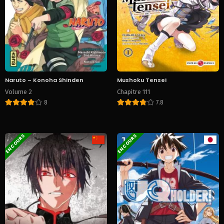
Naruto – Konoha Shinden
Mushoku Tensei
Volume 2
Chapitre 111
8
7.8
EN COURS
EN COURS