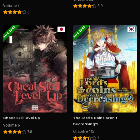
Volume 7
8.9
8
EN COURS
EN COURS
Cheat Skill Level Up
The Lord’s Coins Aren’t
Decreasing?!
Volume 6
Chapitre 115
7.8
7