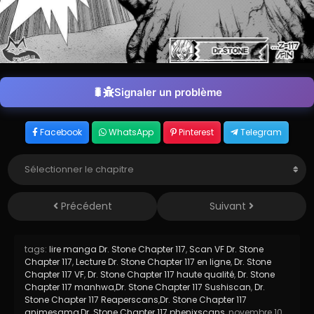
Signaler un problème
Facebook
WhatsApp
Pinterest
Telegram
Précédent
Suivant
tags:
lire manga Dr. Stone Chapter 117
,
Scan VF Dr. Stone
Chapter 117
,
Lecture Dr. Stone Chapter 117 en ligne
,
Dr. Stone
Chapter 117 VF
,
Dr. Stone Chapter 117 haute qualité
,
Dr. Stone
Chapter 117 manhwa
,
Dr. Stone Chapter 117 Sushiscan
,
Dr.
Stone Chapter 117 Reaperscans
,
Dr. Stone Chapter 117
animesama
,
Dr. Stone Chapter 117 phenixscans
,
novembre 10,