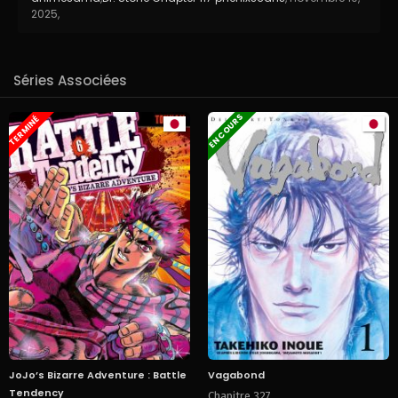
2025
,
Séries Associées
EN COURS
TERMINÉ
JoJo’s Bizarre Adventure : Battle
Vagabond
Tendency
Chapitre 327