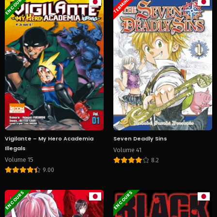
EN COURS
TERMINÉ
Vigilante – My Hero Academia
Seven Deadly Sins
Illegals
Volume 41
Volume 15
8.2
9.00
EN COURS
EN COURS