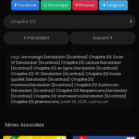
Facebook
WhatsApp
Pinterest
Telegram
Précédent
Suivant
tags:
lire manga Dandadan [Scantrad] Chapitre 212
,
Scan
VF Dandadan [Scantrad] Chapitre 212
,
Lecture Dandadan
[Scantrad] Chapitre 212 en ligne
,
Dandadan [Scantrad]
Chapitre 212 VF
,
Dandadan [Scantrad] Chapitre 212 haute
qualité
,
Dandadan [Scantrad] Chapitre 212
manhwa
,
Dandadan [Scantrad] Chapitre 212 Sushiscan
,
Dandadan [Scantrad] Chapitre 212 Reaperscans
,
Dandadan
[Scantrad] Chapitre 212 animesama
,
Dandadan [Scantrad]
Chapitre 212 phenixscans
,
juillet 26, 2026
,
sushiscan
Séries Associées