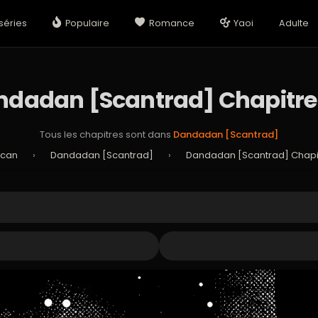
séries
Populaire
Romance
Yaoi
Adulte
dadan [Scantrad] Chapitre
Tous les chapitres sont dans
Dandadan [Scantrad]
Scan
›
Dandadan [Scantrad]
›
Dandadan [Scantrad] Chapit