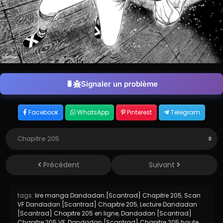
Signaler un problème
Facebook
WhatsApp
Pinterest
Telegram
Précédent
Suivant
tags:
lire manga Dandadan [Scantrad] Chapitre 205
,
Scan
VF Dandadan [Scantrad] Chapitre 205
,
Lecture Dandadan
[Scantrad] Chapitre 205 en ligne
,
Dandadan [Scantrad]
Chapitre 205 VF
,
Dandadan [Scantrad] Chapitre 205 haute