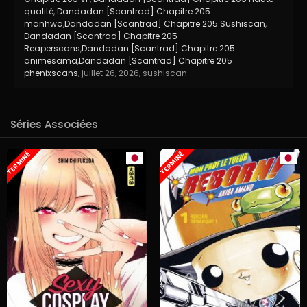
qualité
,
Dandadan [Scantrad] Chapitre 205
manhwa
,
Dandadan [Scantrad] Chapitre 205 Sushiscan
,
Dandadan [Scantrad] Chapitre 205
Reaperscans
,
Dandadan [Scantrad] Chapitre 205
animesama
,
Dandadan [Scantrad] Chapitre 205
phenixscans
,
juillet 26, 2026
,
sushiscan
Séries Associées
TERMINÉ
TERMINÉ