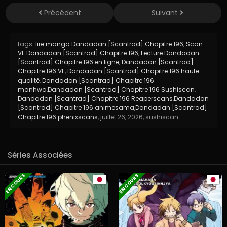
Précédent
Suivant
tags:
lire manga Dandadan [Scantrad] Chapitre 196
,
Scan
VF Dandadan [Scantrad] Chapitre 196
,
Lecture Dandadan
[Scantrad] Chapitre 196 en ligne
,
Dandadan [Scantrad]
Chapitre 196 VF
,
Dandadan [Scantrad] Chapitre 196 haute
qualité
,
Dandadan [Scantrad] Chapitre 196
manhwa
,
Dandadan [Scantrad] Chapitre 196 Sushiscan
,
Dandadan [Scantrad] Chapitre 196 Reaperscans
,
Dandadan
[Scantrad] Chapitre 196 animesama
,
Dandadan [Scantrad]
Chapitre 196 phenixscans
,
juillet 26, 2026
,
sushiscan
Séries Associées
EN COURS
EN COURS