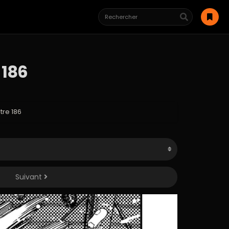
 186
re 186
Suivant