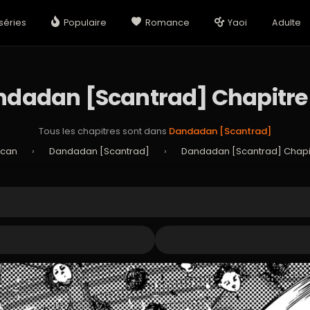
séries
Populaire
Romance
Yaoi
Adulte
dadan [Scantrad] Chapitre
Tous les chapitres sont dans
Dandadan [Scantrad]
Scan
›
Dandadan [Scantrad]
›
Dandadan [Scantrad] Chapit