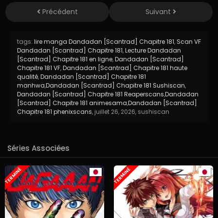
Précédent
Suivant
tags:
lire manga Dandadan [Scantrad] Chapitre 181
,
Scan VF
Dandadan [Scantrad] Chapitre 181
,
Lecture Dandadan
[Scantrad] Chapitre 181 en ligne
,
Dandadan [Scantrad]
Chapitre 181 VF
,
Dandadan [Scantrad] Chapitre 181 haute
qualité
,
Dandadan [Scantrad] Chapitre 181
manhwa
,
Dandadan [Scantrad] Chapitre 181 Sushiscan
,
Dandadan [Scantrad] Chapitre 181 Reaperscans
,
Dandadan
[Scantrad] Chapitre 181 animesama
,
Dandadan [Scantrad]
Chapitre 181 phenixscans
,
juillet 26, 2026
,
sushiscan
Séries Associées
TERMINÉ
TERMINÉ