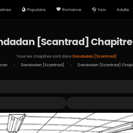
séries
Populaire
Romance
Yaoi
Adulte
dadan [Scantrad] Chapitre
Tous les chapitres sont dans
Dandadan [Scantrad]
Scan
›
Dandadan [Scantrad]
›
Dandadan [Scantrad] Chapit