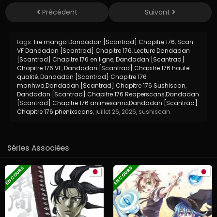
Précédent
Suivant
tags:
lire manga Dandadan [Scantrad] Chapitre 176
,
Scan
VF Dandadan [Scantrad] Chapitre 176
,
Lecture Dandadan
[Scantrad] Chapitre 176 en ligne
,
Dandadan [Scantrad]
Chapitre 176 VF
,
Dandadan [Scantrad] Chapitre 176 haute
qualité
,
Dandadan [Scantrad] Chapitre 176
manhwa
,
Dandadan [Scantrad] Chapitre 176 Sushiscan
,
Dandadan [Scantrad] Chapitre 176 Reaperscans
,
Dandadan
[Scantrad] Chapitre 176 animesama
,
Dandadan [Scantrad]
Chapitre 176 phenixscans
,
juillet 26, 2026
,
sushiscan
Séries Associées
EN COURS
EN COURS